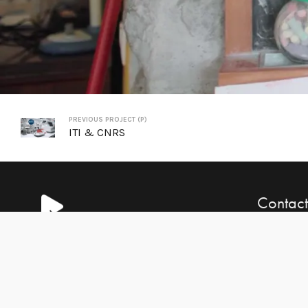
PREVIOUS PROJECT (P)
ITI & CNRS
Contact
Plus que de la vidéo, des
+33 (0) 7 
histoires
en
images.
contact@s
La créativité a votre service